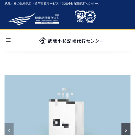
武蔵小杉の記帳代行・給与計算サービス「武蔵小杉記帳代行センター」
Toggle
navigation