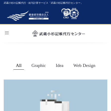
武蔵小杉の記帳代行・給与計算サービス「武蔵小杉記帳代行センター」
Toggle
navigation
All
Graphic
Idea
Web Design