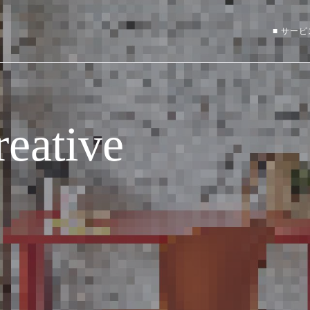
■ サー
eative