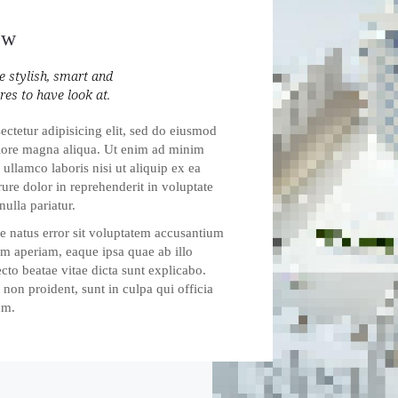
ew
 stylish, smart and
res to have look at.
ctetur adipisicing elit, sed do eiusmod
olore magna aliqua. Ut enim ad minim
ullamco laboris nisi ut aliquip ex ea
re dolor in reprehenderit in voluptate
nulla pariatur.
te natus error sit voluptatem accusantium
m aperiam, eaque ipsa quae ab illo
ecto beatae vitae dicta sunt explicabo.
 non proident, sunt in culpa qui officia
um.