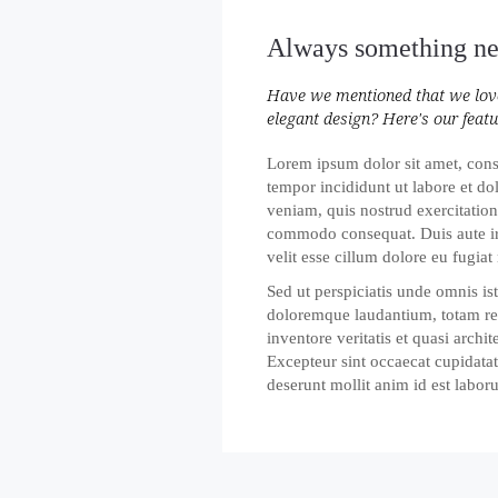
Always something n
Have we mentioned that we love
elegant design? Here's our featu
Lorem ipsum dolor sit amet, conse
tempor incididunt ut labore et d
veniam, quis nostrud exercitation 
commodo consequat. Duis aute iru
velit esse cillum dolore eu fugiat 
Sed ut perspiciatis unde omnis is
doloremque laudantium, totam re
inventore veritatis et quasi archit
Excepteur sint occaecat cupidatat
deserunt mollit anim id est labor