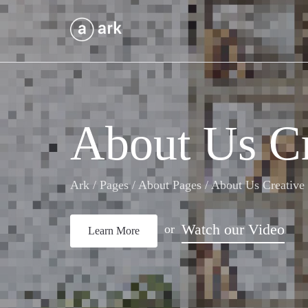
About Us Cr
Ark
/
Pages
/
About Pages
/
About Us Creative
Watch our Video
or
Learn More