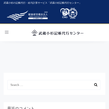
武蔵小杉の記帳代行・給与計算サービス「武蔵小杉記帳代行センター」
Toggle
navigation
最近のコメント